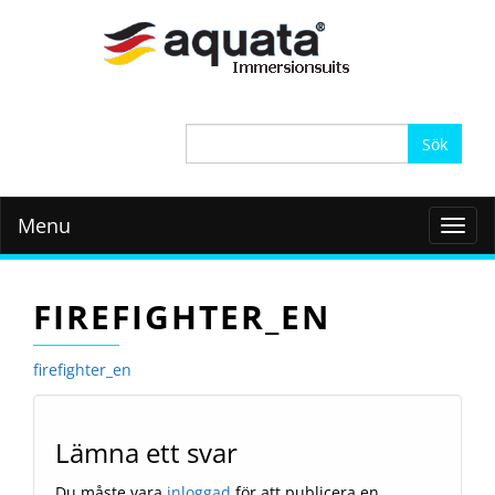
Sök
efter:
Menu
Toggl
navig
FIREFIGHTER_EN
firefighter_en
Lämna ett svar
Du måste vara
inloggad
för att publicera en