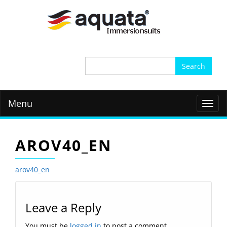
Search
for:
Menu
Toggl
navig
AROV40_EN
arov40_en
Leave a Reply
You must be
logged in
to post a comment.